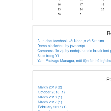
16
17
18
23
24
25
30
31
R
Auto chat facebook với Node.js và Simsimi
Demo blockchain by javascript
Compress file zip by nodejs handle break font
Sass trong Yii
Yarn Package Manager, một tiện ích hỗ trợ c
Po
March 2019 (2)
October 2018 (1)
March 2018 (1)
March 2017 (1)
February 2017 (1)