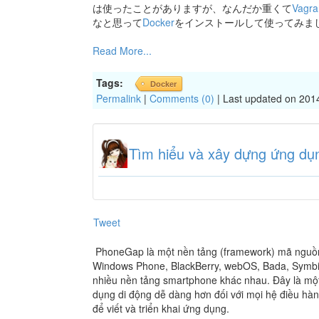
は使ったことがありますが、なんだか重くて
Vagra
なと思って
Docker
をインストールして使ってみま
Read More...
Tags:
Docker
Permalink
|
Comments (0)
| Last updated on 201
Tìm hiểu và xây dựng ứng dụn
Tweet
PhoneGap là một nền tảng (framework) mã nguồn 
Windows Phone, BlackBerry, webOS, Bada, Symbian 
nhiều nền tảng smartphone khác nhau. Đây là một
dụng di động dễ dàng hơn đối với mọi hệ điều hà
để viết và triển khai ứng dụng.