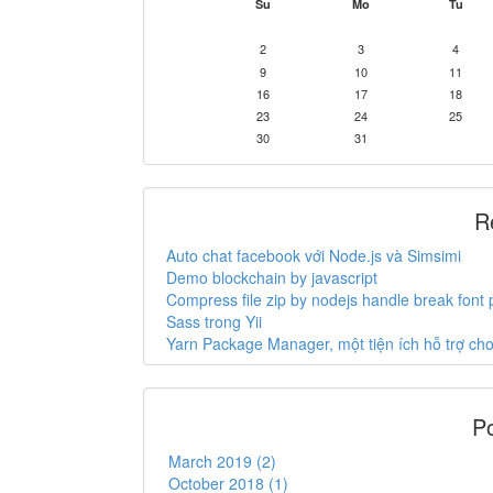
Su
Mo
Tu
2
3
4
9
10
11
16
17
18
23
24
25
30
31
R
Auto chat facebook với Node.js và Simsimi
Demo blockchain by javascript
Compress file zip by nodejs handle break font
Sass trong Yii
Yarn Package Manager, một tiện ích hỗ trợ c
Po
March 2019 (2)
October 2018 (1)