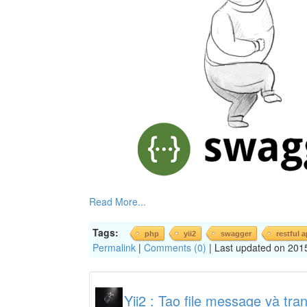
Read More...
Tags:
php
yii2
swagger
restful a
Permalink
|
Comments (0)
| Last updated on 201
Yii2 : Tạo file message và tr