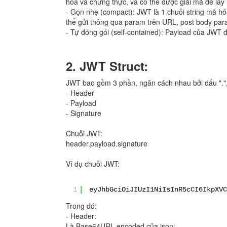
hóa và chứng thực, và có thể được giải mã để lấy l
- Gọn nhẹ (compact): JWT là 1 chuỗi string mã hóa
thể gửi thông qua param trên URL, post body pa
- Tự đóng gói (self-contained): Payload của JWT đ
2. JWT Struct:
JWT bao gồm 3 phần, ngăn cách nhau bởi dấu "."
- Header
- Payload
- Signature
Chuỗi JWT:
header.payload.signature
Ví dụ chuỗi JWT:
1
eyJhbGciOiJIUzI1NiIsInR5cCI6IkpXVC
Trong đó:
- Header:
Là Base64URL encoded của json: