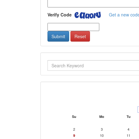
Verify Code
Get a new cod
Submit
Reset
Su
Mo
Tu
2
3
4
10
11
9