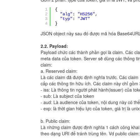
1
{
2
"alg"
:
"HS256"
,
3
"typ"
:
"JWT"
4
}
JSON object này sau đó được mã hóa Base64UR
2.2. Payload:
Payload chức các thành phần gọi là claim. Các cla
meta data của token. Server sẽ dùng các thông tin 
claim:
a. Reserved claim:
Là các claim đã được định nghĩa trước. Các claim
cấp các thông tin hữu ích. Các claim này chỉ gồm 
- iss: Là thông tin người phát hành(issuer) của to
- sub: Là subject của token
- aud: Là audience của token, nội dung này có th
- exp: là thời gian hiệu lực của token, giá trị là un
b. Public claim:
Là những claim được định nghĩa 1 cách công kha
theo dạng URI để tránh trùng tên. Vd public claim