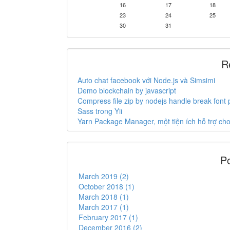
16
17
18
23
24
25
30
31
R
Auto chat facebook với Node.js và Simsimi
Demo blockchain by javascript
Compress file zip by nodejs handle break font
Sass trong Yii
Yarn Package Manager, một tiện ích hỗ trợ c
Po
March 2019 (2)
October 2018 (1)
March 2018 (1)
March 2017 (1)
February 2017 (1)
December 2016 (2)