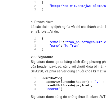
1
{
2
"
http://co-mit.com/jwt_clams/u
3
}
c. Private claim:
Là các claim tự định nghĩa và chỉ các thành phần 
email, role....Ví dụ:
1
{
2
"email"
:
"tran_phuoctu@co-mit.c
3
"name"
:
"Tu Tran"
4
}
2.3: Signature
Signature được tạo ra bằng cách dùng phương ph
của header, payload, cùng với chuỗi khóa bí mật
SHA256, và phía server dùng chuỗi khóa bị mật là 
1
HMACSHA256(
2
base64UrlEncode(header) +
"."
+
3
base64UrlEncode(payload),
4
"secret"
)
Signature được dùng để chứng thực là token JWT 