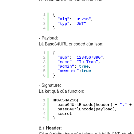
1
{
2
"alg"
:
"HS256"
,
3
"typ"
:
"JWT"
4
}
- Payload:
Là Base64URL encoded của json:
1
{
2
"sub"
:
"1234567890"
,
3
"name"
:
"Tu Tran"
,
4
"admin"
:
true
,
5
"awesome"
:
true
6
}
- Signature:
Là kết quả của function:
1
HMACSHA256(
2
base64UrlEncode(header) +
"."
+
3
base64UrlEncode(payload),
4
secret
5
)
2.1 Header:
Gồm 2 phần: type của token, giá tri là JWT, và