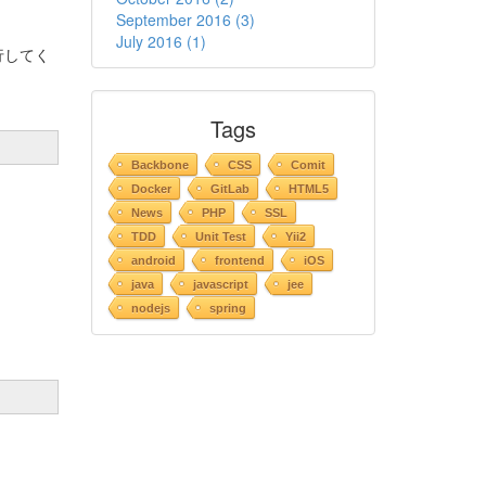
September 2016 (3)
July 2016 (1)
行してく
Tags
Backbone
CSS
Comit
Docker
GitLab
HTML5
News
PHP
SSL
TDD
Unit Test
Yii2
android
frontend
iOS
java
javascript
jee
nodejs
spring