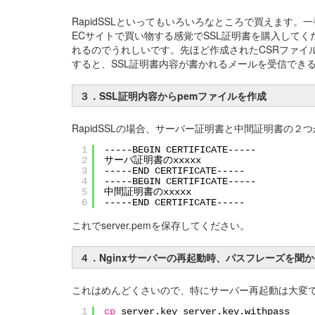
RapidSSLといってもいろいろなところで買えます。
ECサイトで買い物する感覚でSSL証明書を購入してくださ
れるのでうれしいです。先ほど作成されたCSRファイ
すると、SSL証明書内容が書かれるメールを受信でき
３．SSL証明内容からpemファイルを作成
RapidSSLの場合、サーバー証明書と中間証明書の２つが
1
-----BEGIN CERTIFICATE-----
2
サーバ証明書のxxxxx
3
-----END CERTIFICATE-----
4
-----BEGIN CERTIFICATE-----
5
中間証明書のxxxxx
6
-----END CERTIFICATE-----
これでserver.pemを保存してください。
４．Nginxサーバーの再起動時、パスフレーズを聞
これはめんどくさいので、特にサーバー再起動は大変
1
cp
server.key server.key.withpass