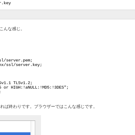
r.key
とこんな感じ。
sl/server.pem;
nx/ssl/server.key;
Sv1.1 TLSv1.2;
5 or HIGH:!aNULL:!MD5:!3DES";
;
題なければ終わりです。ブラウザーではこんな感じです。