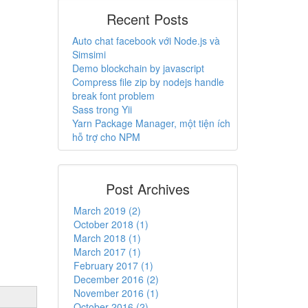
Recent Posts
Auto chat facebook với Node.js và
Simsimi
Demo blockchain by javascript
Compress file zip by nodejs handle
break font problem
Sass trong Yii
Yarn Package Manager, một tiện ích
hỗ trợ cho NPM
Post Archives
March 2019 (2)
October 2018 (1)
March 2018 (1)
、
March 2017 (1)
February 2017 (1)
December 2016 (2)
November 2016 (1)
October 2016 (2)