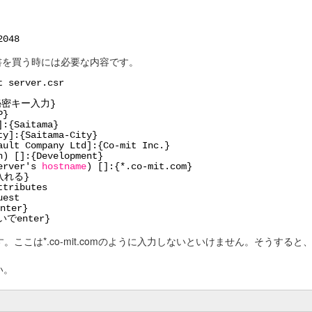
2048
書を買う時には必要な内容です。
t server.csr
 {秘密キー入力}
P}
]:{Saitama}
ty]:{Saitama-City}
ault Company Ltd]:{Co-mit Inc.}
n) []:{Development}
server's
hostname
) []:{*.co-mit.com}
を入れる}
ttributes
uest
nter}
ないでenter}
。ここは*.co-mit.comのように入力しないといけません。そうすると
い。