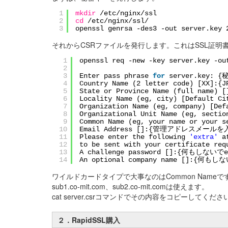
1
mkdir
/etc/nginx/ssl
2
cd
/etc/nginx/ssl/
3
openssl genrsa -des3 -out server.key 
それからCSRファイルを発行します。これはSSL証明
1
openssl req -new -key server.key -ou
2
3
Enter pass phrase
for
server.key:
4
Country Name (2 letter code) [XX]:{J
5
State or Province Name (full name) [
6
Locality Name (eg, city) [Default Ci
7
Organization Name (eg, company) [Def
8
Organizational Unit Name (eg, sectio
9
Common Name (eg, your name or your 
10
Email Address []:{管理アドレスメール
11
Please enter the following
'extra'
a
12
to be sent with your certificate req
13
A challenge password []:{何もしないでe
14
An optional company name []:{何もし
ワイルドカードタイプで大事なのはCommon Nameです
sub1.co-mit.com、sub2.co-mit.comは使えます。
cat server.csrコマンドでその内容をコピーしてくださ
２．RapidSSL購入