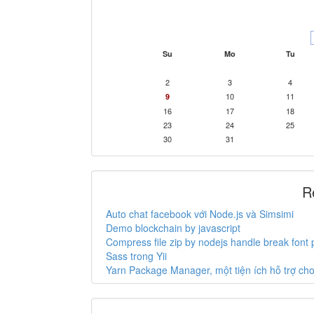
Su
Mo
Tu
2
3
4
10
11
9
16
17
18
23
24
25
30
31
R
Auto chat facebook với Node.js và Simsimi
Demo blockchain by javascript
Compress file zip by nodejs handle break font
Sass trong Yii
Yarn Package Manager, một tiện ích hỗ trợ c