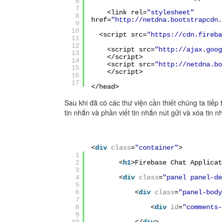
6
7
<link rel=
"stylesheet"
8
href=
"
http://netdna.bootstrapcdn.
9
10
<script src=
"
https://cdn.fireba
11
12
<script src=
"
http://ajax.goog
13
</script>
14
<script src=
"
http://netdna.bo
15
</script>
16
17
</head>
Sau khi đã có các thư viện cần thiết chúng ta tiế
tin nhắn và phần viết tin nhắn nút gửi và xóa tin n
<
div
class
=
"container"
>
1
2
<
h1
>Firebase Chat Applicat
3
4
<
div
class
=
"panel panel-de
5
6
<
div
class
=
"panel-body
7
8
<
div
id
=
"comments-
9