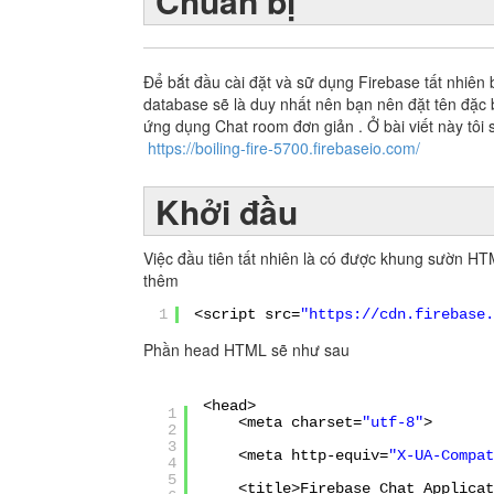
Chuẩn bị
Để bắt đầu cài đặt và sữ dụng Firebase tất nhiên
database sẽ là duy nhất nên bạn nên đặt tên đặc b
ứng dụng Chat room đơn giản . Ở bài viết này tôi
https://boiling-fire-5700.firebaseio.com/
Khởi đầu
Việc đầu tiên tất nhiên là có được khung sườn HTM
thêm
1
<script src=
"
https://cdn.firebase.
Phần head HTML sẽ như sau
<head>
1
<meta charset=
"utf-8"
>
2
3
<meta http-equiv=
"X-UA-Compat
4
5
<title>Firebase Chat Applicat