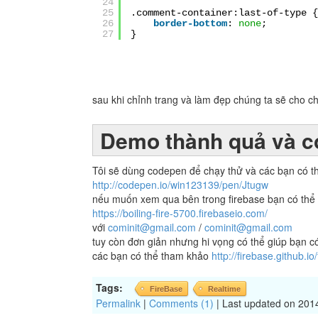
24
25
.comment-container:last-of-type {
26
border-bottom
:
none
;
27
}
sau khi chỉnh trang và làm đẹp chúng ta sẽ cho c
Demo thành quả và c
Tôi sẽ dùng codepen để chạy thử và các bạn có t
http://codepen.io/win123139/pen/Jtugw
nếu muốn xem qua bên trong firebase bạn có thể 
https://boiling-fire-5700.firebaseio.com/
với
cominit@gmail.com
/
cominit@gmail.com
tuy còn đơn giản nhưng hi vọng có thể giúp bạn có
các bạn có thể tham khảo
http://firebase.github.io/
Tags:
FireBase
Realtime
Permalink
|
Comments (1)
| Last updated on 201