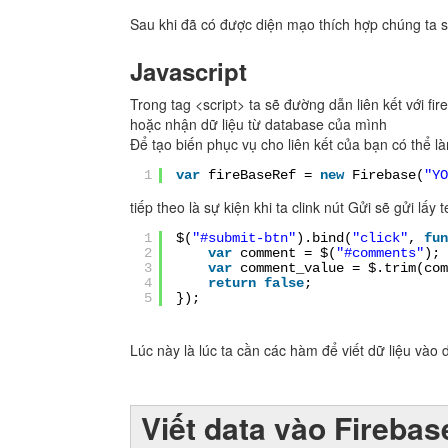
Sau khi đã có được diện mạo thích hợp chúng ta s
Javascript
Trong tag <script> ta sẽ đường dẫn liên kết với f
hoặc nhận dữ liệu từ database của mình
Để tạo biến phục vụ cho liên kết của bạn có thể l
1
var
fireBaseRef =
new
Firebase(
"YO
tiếp theo là sự kiện khi ta clink nút Gửi sẽ gửi lấy
1
$(
"#submit-btn"
).bind(
"click"
,
fun
2
var
comment = $(
"#comments"
);
3
var
comment_value = $.trim(c
4
return
false
;
5
});
Lúc này là lúc ta cần các hàm để viết dữ liệu vào
Viết data vào Firebas