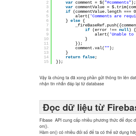
2
var
comment = $(
"#comments"
);
3
var
commentValue = $.trim(com
4
if
(commentValue.length === 0
5
alert(
'Comments are requi
6
}
else
{
7
_fireBaseRef.push({comme
8
if
(error !==
null
) {
9
alert(
'Unable to 
10
}
11
});
12
comment.val(
""
);
13
}
14
return
false
;
15
});
Vậy là chúng ta đã xong phần gửi thông tin lên d
nhận tin nhắn đáp lại từ database
Đọc dữ liệu từ Fireba
Fibase API cung cấp nhiều phương thức để đọc dữ
on().
Hàm on() có nhiều đối số để ta có thể sữ dụng h