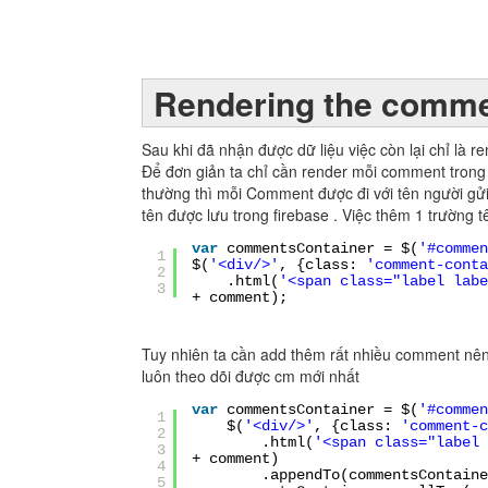
Rendering the comm
Sau khi đã nhận được dữ liệu việc còn lại chỉ là re
Để đơn giản ta chỉ cần render mỗi comment trong 
thường thì mỗi Comment được đi với tên người gử
tên được lưu trong firebase . Việc thêm 1 trường t
var
commentsContainer = $(
'#commen
1
$(
'<div/>'
, {class:
'comment-conta
2
.html(
'<span class="label labe
3
+ comment);
Tuy nhiên ta cần add thêm rất nhiều comment nên
luôn theo dõi được cm mới nhất
var
commentsContainer = $(
'#commen
1
$(
'<div/>'
, {class:
'comment-c
2
.html(
'<span class="label 
3
+ comment)
4
.appendTo(commentsContaine
5