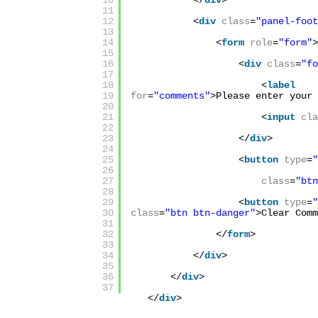
10
</
div
>
11
12
<
div
class
=
"panel-foot
13
14
<
form
role
=
"form"
>
15
16
<
div
class
=
"fo
17
18
<
label
19
for
=
"comments"
>Please enter your 
20
21
<
input
cla
22
23
</
div
>
24
25
<
button
type
=
"
26
27
class
=
"btn
28
29
<
button
type
=
"
30
class
=
"btn btn-danger"
>Clear Comm
31
32
</
form
>
33
34
</
div
>
35
36
</
div
>
37
</
div
>