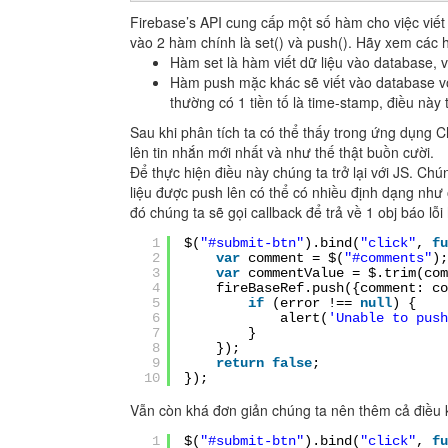
Firebase’s API cung cấp một số hàm cho việc viết 
vào 2 hàm chính là set() và push(). Hãy xem các 
Hàm set là hàm viết dữ liệu vào database, v
Hàm push mặc khác sẽ viết vào database với
thường có 1 tiền tố là time-stamp, điều này 
Sau khi phân tích ta có thể thấy trong ứng dụng 
lên tin nhắn mới nhất và như thế thật buồn cười.
Để thực hiện điều này chúng ta trở lại với JS. Chú
liệu được push lên có thể có nhiều định dạng như 
đó chúng ta sẽ gọi callback để trả về 1 obj báo lỗ
1
$(
"#submit-btn"
).bind(
"click"
,
fu
2
var
comment = $(
"#comments"
);
3
var
commentValue = $.trim(com
4
fireBaseRef.push({comment: c
5
if
(error !==
null
) {
6
alert(
'Unable to push
7
}
8
});
9
return
false
;
10
});
Vẫn còn khá đơn giản chúng ta nên thêm cả điều 
1
$(
"#submit-btn"
).bind(
"click"
,
fu