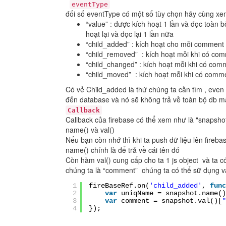
eventType
đối số eventType có một số tùy chọn hãy cùng xe
“value” : được kích hoạt 1 lần và đọc toàn
hoạt lại và đọc lại 1 lần nữa
“child_added” : kích hoạt cho mỗi comment
“child_removed” : kích hoạt mỗi khi có com
“child_changed” : kích hoạt mỗi khi có comm
“child_moved” : kích hoạt mỗi khi có comment
Có vẻ Child_added là thứ chúng ta cần tìm , even s
đến database và nó sẽ không trả về toàn bộ db mà
Callback
Callback của firebase có thể xem như là "snapsho
name() và val()
Nếu bạn còn nhớ thì khi ta push dữ liệu lên fireba
name() chính là để trả về cái tên đó
Còn hàm val() cung cấp cho ta 1 js object và ta c
chúng ta là “comment” chúng ta có thể sữ dụng v
1
fireBaseRef.on(
'child_added'
,
func
2
var
uniqName = snapshot.name()
3
var
comment = snapshot.val()[
"
4
});