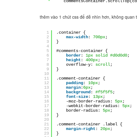
commentsContainer.scrollTop(co
thêm vào 1 chút css để dễ nhìn hơn, không quan
1
.container {
2
max-width
:
700px
;
3
}
4
5
#comments-container {
6
border
:
1px
solid
#d0d0d0
;
7
height
:
400px
;
8
overflow-y:
scroll
;
9
}
10
11
.comment-container {
12
padding
:
10px
;
13
margin
:
6px
;
14
background
:
#f5f5f5
;
15
font-size
:
13px
;
16
-moz-border-radius:
5px
;
17
-webkit-border-radius:
5px
;
18
border-radius:
5px
;
19
}
20
21
.comment-container .label {
22
margin-right
:
20px
;
23
}