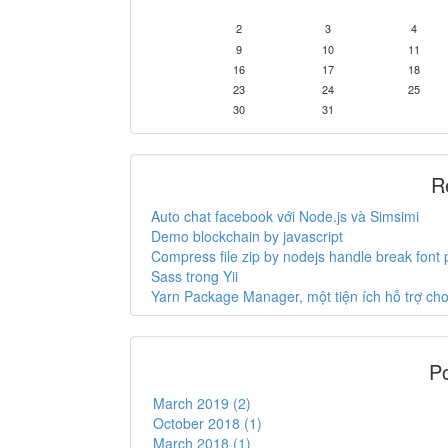
2
3
4
9
10
11
16
17
18
23
24
25
30
31
R
Auto chat facebook với Node.js và Simsimi
Demo blockchain by javascript
Compress file zip by nodejs handle break font
Sass trong Yii
Yarn Package Manager, một tiện ích hỗ trợ c
Po
March 2019 (2)
October 2018 (1)
March 2018 (1)