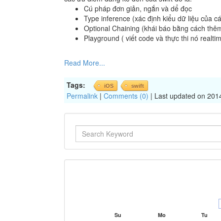
Cú pháp đơn giản, ngắn và dể đọc
Type inference (xác định kiểu dữ liệu của c
Optional Chaining (khái báo bằng cách thêm
Playground ( viết code và thực thi nó realti
Read More...
Tags:
iOS
swift
Permalink
|
Comments (0)
| Last updated on 201
Su
Mo
Tu