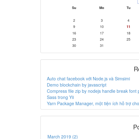
Su
Mo
Tu
2
3
4
9
10
11
16
17
18
23
24
25
30
31
R
Auto chat facebook với Node.js và Simsimi
Demo blockchain by javascript
Compress file zip by nodejs handle break font
Sass trong Yii
Yarn Package Manager, một tiện ích hỗ trợ c
Po
March 2019 (2)