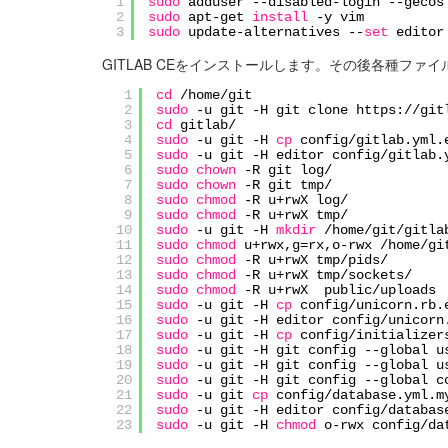
1
sudo
adduser --disabled-login --geco
2
sudo
apt-get
install
-y vim
3
sudo
update-alternatives --
set
edito
GITLAB CEをインストールします。その後各種フ
1
cd
/home/git
2
sudo
-u git -H git clone https:
//git
3
cd
gitlab/
4
sudo
-u git -H
cp
config
/gitlab
.yml.
5
sudo
-u git -H editor config
/gitlab
.
6
sudo
chown
-R git log/
7
sudo
chown
-R git tmp/
8
sudo
chmod
-R u+rwX log/
9
sudo
chmod
-R u+rwX tmp/
10
sudo
-u git -H
mkdir
/home/git/gitla
11
sudo
chmod
u+rwx,g=rx,o-rwx
/home/gi
12
sudo
chmod
-R u+rwX tmp
/pids/
13
sudo
chmod
-R u+rwX tmp
/sockets/
14
sudo
chmod
-R u+rwX public
/uploads
15
sudo
-u git -H
cp
config
/unicorn
.rb.
16
sudo
-u git -H editor config
/unicorn
17
sudo
-u git -H
cp
config
/initializer
18
sudo
-u git -H git config --global 
19
sudo
-u git -H git config --global u
20
sudo
-u git -H git config --global c
21
sudo
-u git
cp
config
/database
.yml.m
22
sudo
-u git -H editor config
/databas
23
sudo
-u git -H
chmod
o-rwx config
/da