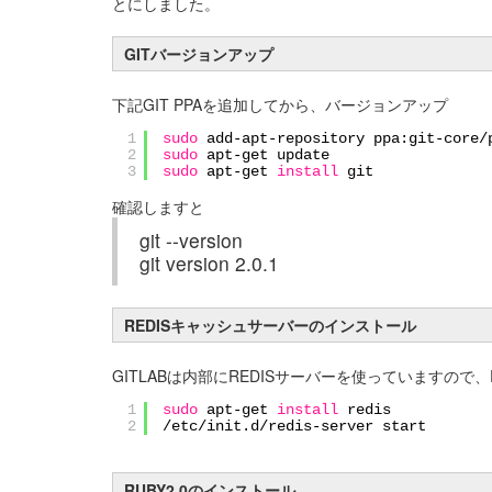
とにしました。
GITバージョンアップ
下記GIT PPAを追加してから、バージョンアップ
1
sudo
add-apt-repository ppa:git-core
/
2
sudo
apt-get update
3
sudo
apt-get
install
git
確認しますと
git --version
git version 2.0.1
REDISキャッシュサーバーのインストール
GITLABは内部にREDISサーバーを使っていますので
1
sudo
apt-get
install
redis
2
/etc/init
.d
/redis-server
start
RUBY2.0のインストール