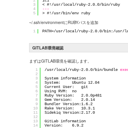
2
1c1
3
< #!/usr/local/ruby-2.0.0/bin/ruby
4
---
5
> #!/usr/bin/env ruby
~/.ssh/environmentにRUBYパスを追加
1
PATH=
/usr/local/ruby-2
.0.0
/bin
:
/usr/l
GITLAB環境確認
まずはGITLAB環境を確認します。
1
/usr/local/ruby-2
.0.0
/bin/bundle
exe
2
3
System information
4
System: Ubuntu 12.04
5
Current User: git
6
Using RVM: no
7
Ruby Version: 2.0.0p481
8
Gem Version: 2.0.14
9
Bundler Version:1.6.2
10
Rake Version: 10.3.1
11
Sidekiq Version:2.17.0
12
13
GitLab information
14
Version: 6.9.2