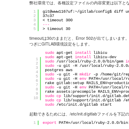
弊社環境では、各種設定ファイルの内容変更は以下と
1
git@www1167uf:~/gitlab/config$ diff u
2
37c37
3
< timeout 300
4
---
5
> timeout 30
timeoutは30のままだと、Error 502が出てしまい
つぎにGITLAB環境設定をします。
sudo
apt-get
install
libicu
sudo
apt-get
install
libicu-dev
1
sudo
/usr/local/ruby-2
.0.0
/bin/gem
i
2
sudo
-u git -H
/usr/local/ruby-2
.0.0
3
postgres aws
4
sudo
-u git -H
mkdir
-p
/home/git/re
5
sudo
-u git -H
env
PATH=
/usr/local/r
6
rake gitlab:setup RAILS_ENV=producti
7
sudo
-u git -H
env
PATH=
/usr/local/r
8
rake assets:precompile RAILS_ENV=pro
9
sudo
cp
lib
/support/init
.d
/gitlab
.de
10
sudo
cp
lib
/support/init
.d
/gitlab
/e
sudo
/etc/init
.d
/gitlab
start
起動できるためには、/etc/init.d/gitlabファイル
1
export
PATH=
/usr/local/ruby-2
.0.0
/bin