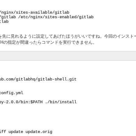
/nginx/sites-available/gitlab
/gitlab
/etc/nginx/sites-enabled/gitlab
tlab
-2.0.0/binを先に見れるように設定してあげたほうがいいですね。今回のインス
PATHの指定が間違ったらコマンドを実行できません。
ub
.com
/gitlabhq/gitlab-shell
.git
config.yml
by-2
.0.0
/bin
:$PATH .
/bin/install
iff update update.orig