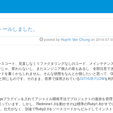
インストールしました。
posted by
Huynh Van Chung
on 2014-07-0
ースコード、見直しなくリファクタリングなしのコード、メインテナン
けじゃ、変わらないし、またエンジニア個人の差もあるし、全部注意で
ドを書くかもしれません。そんな状態をなんとか脱したいと思って、GIT
UBと同じものです。そのまま、世界で採用されている
GITHUB FLOW
を利
cklogsプラグインを入れてアジャイル開発手法でプロジェクトの進捗を管
います。しかし、Redmine1.3を動かすのは標準のRuby1.8がす
います。仕方がなく、別途でRuby2.0をソースコードからビルドしてインス