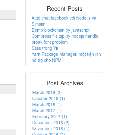
Recent Posts
Auto chat facebook với Node.js và
Simsimi
Demo blockchain by javascript
Compress file zip by nodejs handle
break font problem
Sass trong Yii
Yarn Package Manager, một tiện ích
hỗ trợ cho NPM
Post Archives
March 2019 (2)
October 2018 (1)
March 2018 (1)
March 2017 (1)
February 2017 (1)
December 2016 (2)
November 2016 (1)
October 2016 (2)