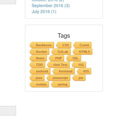
September 2016 (3)
July 2016 (1)
Tags
Backbone
CSS
Comit
Docker
GitLab
HTML5
News
PHP
SSL
TDD
Unit Test
Yii2
android
frontend
iOS
java
javascript
jee
nodejs
spring