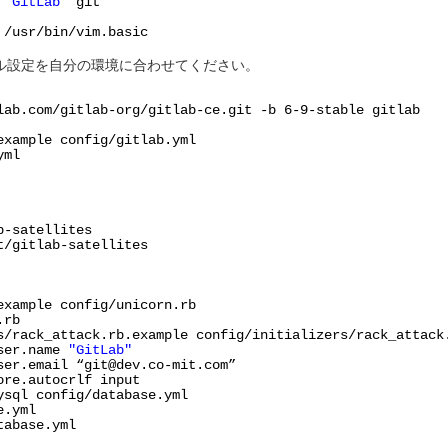
s
'GitLab'
git
r
/usr/bin/vim
.basic
ァイル設定を自分の環境に合わせてください。
lab
.com
/gitlab-org/gitlab-ce
.git -b 6-9-stable gitlab
example config
/gitlab
.yml
yml
b-satellites
t/gitlab-satellites
example config
/unicorn
.rb
.rb
s/rack_attack
.rb.example config
/initializers/rack_attack
user.name
"GitLab"
ser.email “git@dev.co-mit.com”
ore.autocrlf input
ysql config
/database
.yml
e
.yml
tabase
.yml