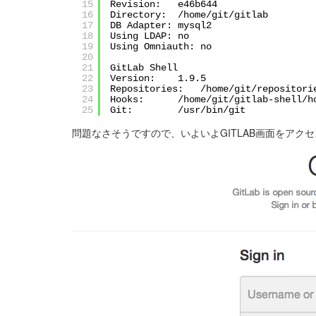
15
Revision: e46b644
16
Directory:
/home/git/gitlab
17
DB Adapter: mysql2
18
Using LDAP: no
19
Using Omniauth: no
20
21
GitLab Shell
22
Version: 1.9.5
23
Repositories:
/home/git/repositori
24
Hooks:
/home/git/gitlab-shell/h
25
Git:
/usr/bin/git
問題なさそうですので、いよいよGITLAB画面をアク