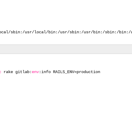
ocal/sbin
:
/usr/local/bin
:
/usr/sbin
:
/usr/bin
:
/sbin
:
/bin
:
/
c
rake gitlab:
env
:info RAILS_ENV=production