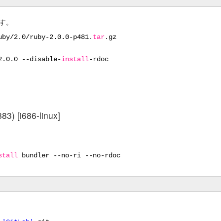
ます。
uby/2
.0
/ruby-2
.0.0-p481.
tar
.gz
2
.0.0 --disable-
install
-rdoc
83) [i686-linux]
stall
bundler --no-ri --no-rdoc