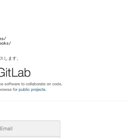
es/
ooks/
セスします。