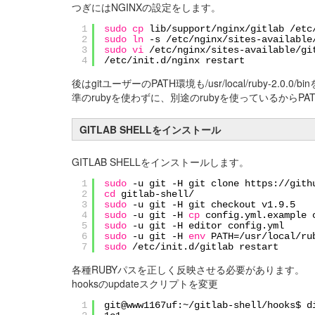
つぎにはNGINXの設定をします。
1
sudo
cp
lib
/support/nginx/gitlab
/etc
2
sudo
ln
-s
/etc/nginx/sites-available
3
sudo
vi
/etc/nginx/sites-available/gi
4
/etc/init
.d
/nginx
restart
後はgitユーザーのPATH環境も/usr/local/ruby
準のrubyを使わずに、別途のrubyを使っているから
GITLAB SHELLをインストール
GITLAB SHELLをインストールします。
1
sudo
-u git -H git clone https:
//gith
2
cd
gitlab-shell/
3
sudo
-u git -H git checkout v1.9.5
4
sudo
-u git -H
cp
config.yml.example 
5
sudo
-u git -H editor config.yml
6
sudo
-u git -H
env
PATH=
/usr/local/ru
7
sudo
/etc/init
.d
/gitlab
restart
各種RUBYパスを正しく反映させる必要があります。
hooksのupdateスクリプトを変更
1
git@www1167uf:~/gitlab-shell/hooks$ d