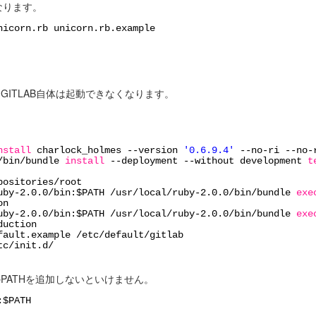
なります。
nicorn.rb unicorn.rb.example
ます。GITLAB自体は起動できなくなります。
nstall
charlock_holmes --version
'0.6.9.4'
--no-ri --no-
/bin/bundle
install
--deployment --without development
t
positories/root
uby-2
.0.0
/bin
:$PATH
/usr/local/ruby-2
.0.0
/bin/bundle
exe
on
uby-2
.0.0
/bin
:$PATH
/usr/local/ruby-2
.0.0
/bin/bundle
exe
duction
fault.example
/etc/default/gitlab
tc/init
.d/
を下記のPATHを追加しないといけません。
:$PATH