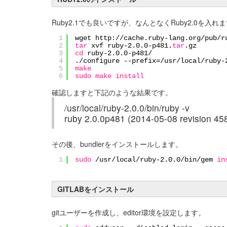
Ruby2.1でも良いですが、なんとなくRuby2.0を入れ
1
wget http:
//cache
.ruby-lang.org
/pub/r
2
tar
xvf ruby-2.0.0-p481.
tar
.gz
3
cd
ruby-2.0.0-p481/
4
.
/configure
--prefix=
/usr/local/ruby-
5
make
6
sudo
make
install
確認しますと下記のような結果です。
/usr/local/ruby-2.0.0/bin/ruby -v
ruby 2.0.0p481 (2014-05-08 revision 458
その後、bundlerをインストールします。
1
sudo
/usr/local/ruby-2
.0.0
/bin/gem
in
GITLABをインストール
gitユーザーを作成し、editor環境を設定します。